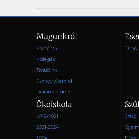
Magunkról
Ese
Köszöntő
Tanév 
Kollégák
Tanulóink
Csengetési rend
Dokumentumok
Ökoiskola
Szü
2018-2021
Szülõi
2021-2024
Gyerm
2024-
E-ügy