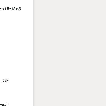
ra történő
2.) OM
1
ilaj
.