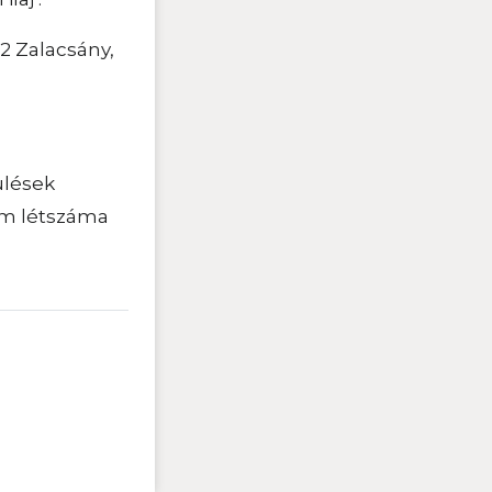
2 Zalacsány,
pülések
am létszáma