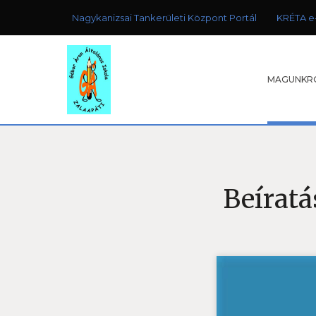
Nagykanizsai Tankerületi Központ Portál
KRÉTA e
MAGUNKR
Beíratá