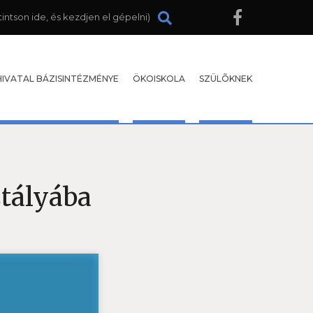
HIVATAL BÁZISINTÉZMÉNYE
ÖKOISKOLA
SZÜLÕKNEK
ztályába