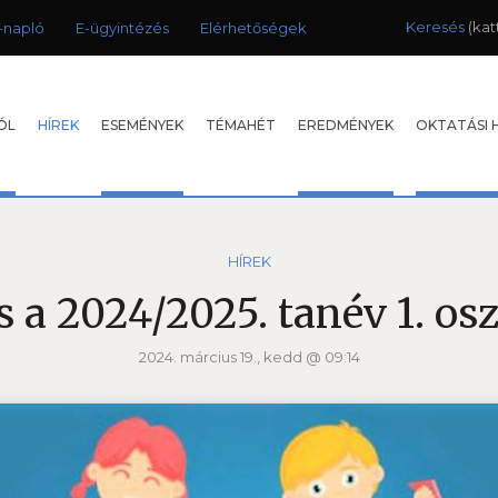
Keresés
-napló
E-ügyintézés
Elérhetőségek
ÓL
HÍREK
ESEMÉNYEK
TÉMAHÉT
EREDMÉNYEK
OKTATÁSI 
HÍREK
s a 2024/2025. tanév 1. os
2024. március 19., kedd @ 09:14