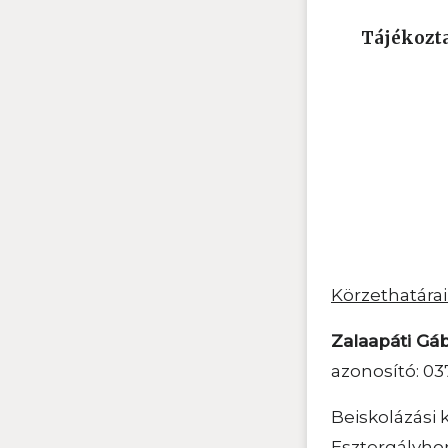
Tájékozta
Körzethatárai
Zalaapáti Gáb
azonosító: 03
Beiskolázási 
Esztergályhor