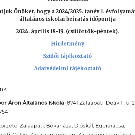
tjuk Önöket, hogy a 2024/2025. tanév 1. évfolyamá
általános iskolai beíratás időpontja
2024. április 18-19. (csütörtök-péntek).
Hirdetmény
Szülői tájékoztató
Adatvédelmi tájékoztató
nk:
or Áron Általános Iskola
(8741 Zalaapáti, Deák F. u. 
7541
körzete: Zalaapáti, Bókaháza, Dióskál, Egeraracsa,
váti, Gétye, Zalaszentmárton, Zalacsány, Ligetfalva, T