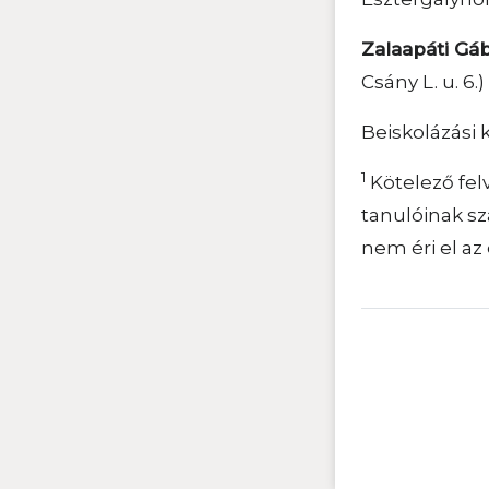
Zalaapáti Gáb
Csány L. u. 6
Beiskolázási k
1
Kötelező felv
tanulóinak s
nem éri el az