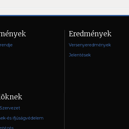
mények
Eredmények
rendje
Versenyeredmények
Jelentések
lõknek
 Szervezet
ek-és ifjúságvédelem
intézés