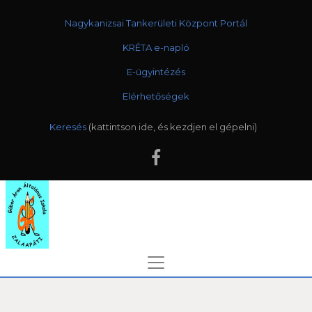
Nagykanizsai Tankerületi Központ Portál
KRÉTA e-napló
E-ügyintézés
Elérhetőségek
Keresés