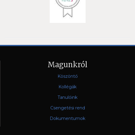
Magunkról
Köszöntő
Kollégák
Tanulóink
Csengetési rend
Dokumentumok