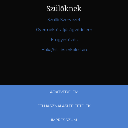
Szülõknek
Szülõi Szervezet
Gyermek-és ifjúságvédelem
E-ügyintézés
Etika/hit- és erkölcstan
ADATVÉDELEM
FELHASZNÁLÁSI FELTÉTELEK
IMPRESSZUM