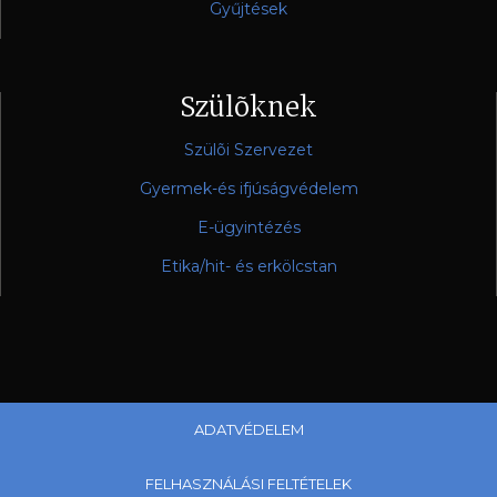
Gyűjtések
Szülõknek
Szülõi Szervezet
Gyermek-és ifjúságvédelem
E-ügyintézés
Etika/hit- és erkölcstan
ADATVÉDELEM
FELHASZNÁLÁSI FELTÉTELEK