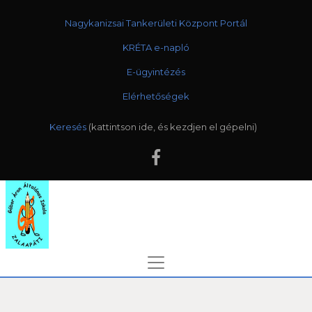
Nagykanizsai Tankerületi Központ Portál
KRÉTA e-napló
E-ügyintézés
Elérhetőségek
Keresés