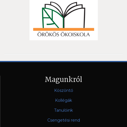
Magunkról
Köszöntő
Kollégák
Tanulóink
Csengetési rend