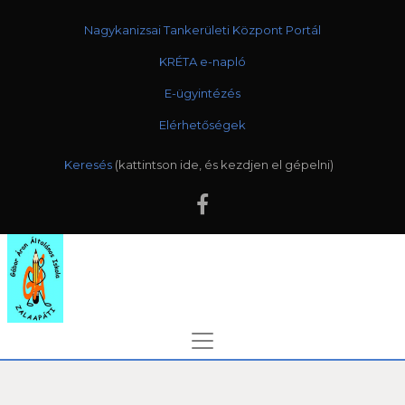
Nagykanizsai Tankerületi Központ Portál
KRÉTA e-napló
E-ügyintézés
Elérhetőségek
Keresés