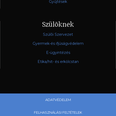
Gyűjtések
Szülõknek
Szülõi Szervezet
Gyermek-és ifjúságvédelem
E-ügyintézés
Etika/hit- és erkölcstan
ADATVÉDELEM
FELHASZNÁLÁSI FELTÉTELEK