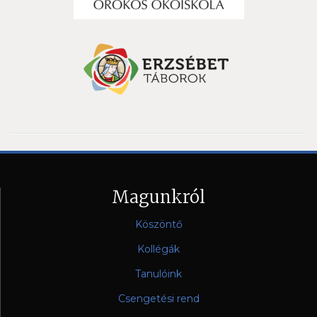
Magunkról
Köszöntő
Kollégák
Tanulóink
Csengetési rend