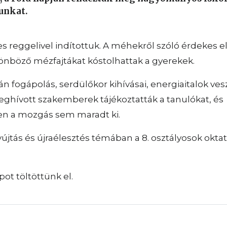
unkat.
 reggelivel indítottuk. A méhekről szóló érdekes e
önböző mézfajtákat kóstolhattak a gyerekek.
n fogápolás, serdülőkor kihívásai, energiaitalok ves
hívott szakemberek tájékoztatták a tanulókat, és
n a mozgás sem maradt ki.
újtás és újraélesztés témában a 8. osztályosok okt
ot töltöttünk el.