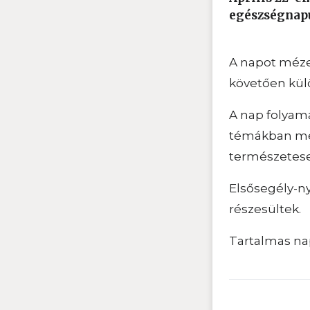
egészségnap
A napot mézes
követően kül
A nap folyamá
témákban meg
természetese
Elsősegély-ny
részesültek.
Tartalmas nap