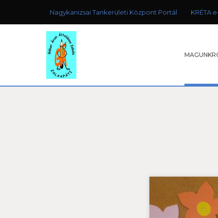
Nagykanizsai Tankerületi Központ Portál
KRÉTA e
MAGUNKR