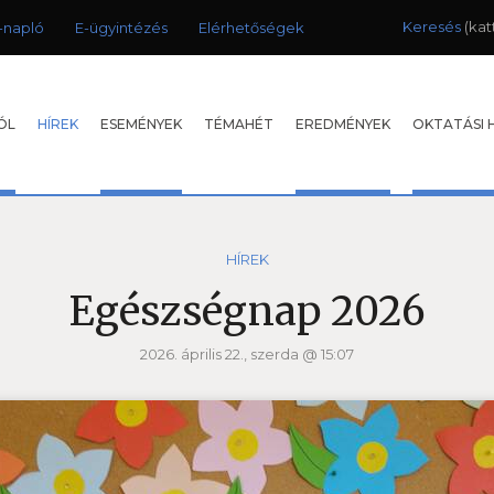
Keresés
-napló
E-ügyintézés
Elérhetőségek
ÓL
HÍREK
ESEMÉNYEK
TÉMAHÉT
EREDMÉNYEK
OKTATÁSI 
HÍREK
Egészségnap 2026
2026. április 22., szerda @ 15:07