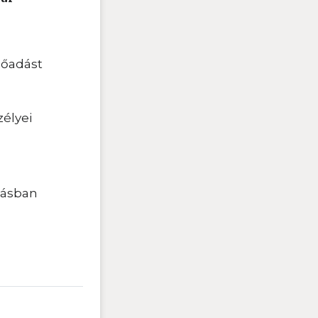
lőadást
zélyei
atásban