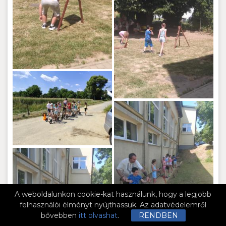
A weboldalunkon cookie-kat használunk, hogy a legjobb
felhasználói élményt nyújthassuk. Az adatvédelemről
bővebben
itt olvashat
.
RENDBEN