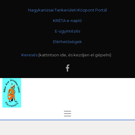
Nagykanizsai Tankerületi Központ Portál
KRÉTA e-napló
E-ügyintézés
Elérhetőségek
Keresés