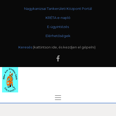
Nagykanizsai Tankerületi Központ Portál
KRÉTA e-napló
E-ügyintézés
Elérhetőségek
Keresés