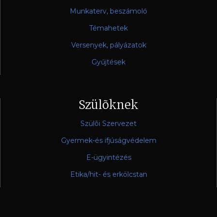
Munkaterv, beszámoló
Témahetek
Versenyek, pályázatok
Gyűjtések
Szülõknek
Szülõi Szervezet
Gyermek-és ifjúságvédelem
E-ügyintézés
Etika/hit- és erkölcstan