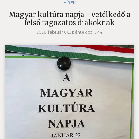
HÍREK
Magyar kultúra napja - vetélkedő a
felső tagozatos diákoknak
2026. február 06., péntek @ 15:44