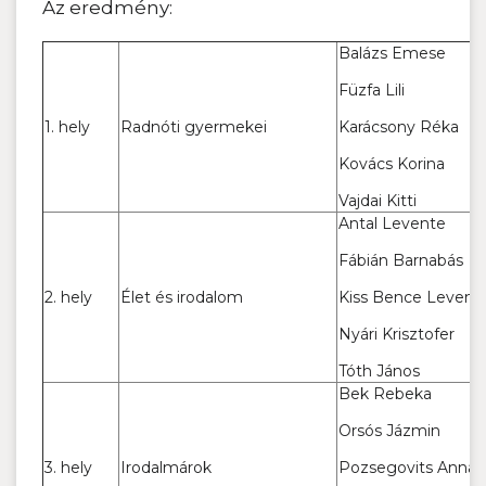
Az eredmény:
Balázs Emese
Füzfa Lili
1. hely
Radnóti gyermekei
Karácsony Réka
Kovács Korina
Vajdai Kitti
Antal Levente
Fábián Barnabás
2. hely
Élet és irodalom
Kiss Bence Levent
Nyári Krisztofer
Tóth János
Bek Rebeka
Orsós Jázmin
3. hely
Irodalmárok
Pozsegovits Anna