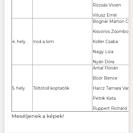
Rózsás Vivien
Vitusz Emili
Bognár Márton Cs
Kisvörös Zsombor
4. hely
Irod a lom
Koller Csaba
Nagy Liza
Nyári Dóra
Antal Flórián
Böőr Bence
5. hely
Töltőtoll koptatók
Harcz Tamara Vand
Petrik Kata
Ruppert Richárd
Meséljenek a képek!