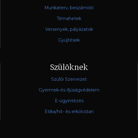
Munkaterv, beszámoló
Témahetek
Versenyek, pályázatok
Gyűjtések
Szülõknek
Szülõi Szervezet
Gyermek-és ifjúságvédelem
E-ügyintézés
Etika/hit- és erkölcstan