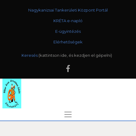
Nagykanizsai Tankerületi Központ Portál
KRÉTA e-napló
E-ügyintézés
Elérhetőségek
Keresés