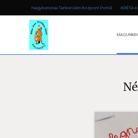
Nagykanizsai Tankerületi Központ Portál
KRÉTA e
MAGUNKR
Né