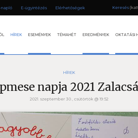
Keresés
-napló
E-ügyintézés
Elérhetőségek
ÓL
HÍREK
ESEMÉNYEK
TÉMAHÉT
EREDMÉNYEK
OKTATÁSI 
HÍREK
pmese napja 2021 Zalacs
2021. szeptember 30., csütörtök @ 19:52