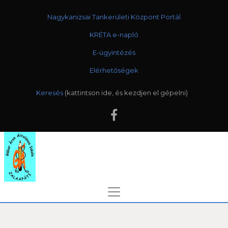
Nagykanizsai Tankerületi Központ Portál
KRÉTA e-napló
E-ügyintézés
Elérhetőségek
Keresés