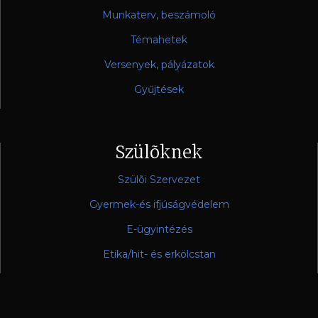
Munkaterv, beszámoló
Témahetek
Versenyek, pályázatok
Gyűjtések
Szülõknek
Szülõi Szervezet
Gyermek-és ifjúságvédelem
E-ügyintézés
Etika/hit- és erkölcstan