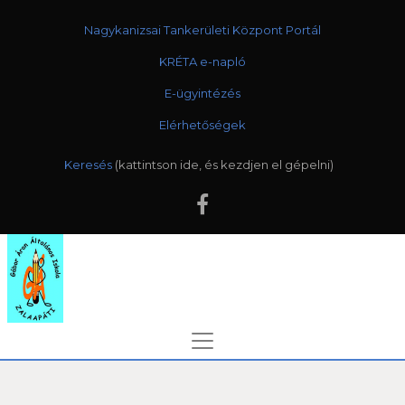
Nagykanizsai Tankerületi Központ Portál
KRÉTA e-napló
E-ügyintézés
Elérhetőségek
Keresés