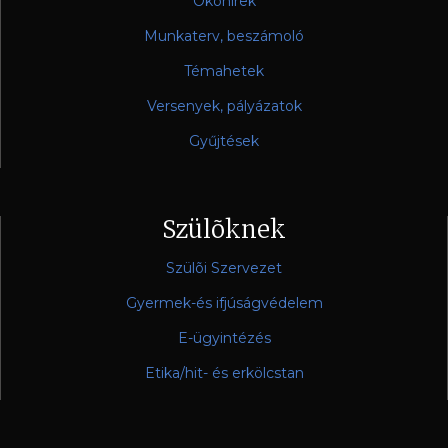
Ökohírek
Munkaterv, beszámoló
Témahetek
Versenyek, pályázatok
Gyűjtések
Szülõknek
Szülõi Szervezet
Gyermek-és ifjúságvédelem
E-ügyintézés
Etika/hit- és erkölcstan