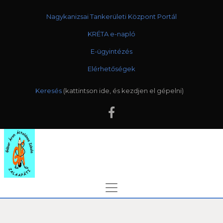
Nagykanizsai Tankerületi Központ Portál
KRÉTA e-napló
E-ügyintézés
Elérhetőségek
Keresés