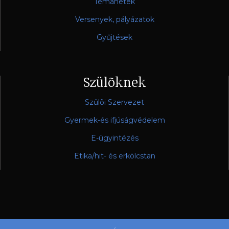
Témahetek
Versenyek, pályázatok
Gyűjtések
Szülõknek
Szülõi Szervezet
Gyermek-és ifjúságvédelem
E-ügyintézés
Etika/hit- és erkölcstan