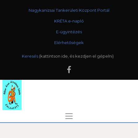
Nagykanizsai Tankerületi Központ Portál
KRÉTA e-napló
E-ügyintézés
Elérhetőségek
Keresés