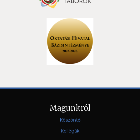
Magunkról
Köszöntő
Kollégák