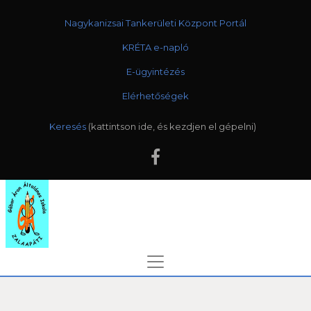
Nagykanizsai Tankerületi Központ Portál
KRÉTA e-napló
E-ügyintézés
Elérhetőségek
Keresés