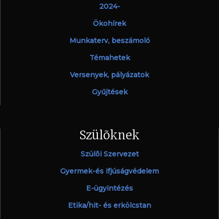
2024-
Ökohírek
Munkaterv, beszámoló
Témahetek
Versenyek, pályázatok
Gyűjtések
Szülõknek
Szülõi Szervezet
Gyermek-és ifjúságvédelem
E-ügyintézés
Etika/hit- és erkölcstan