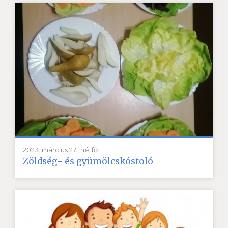
2023. március 27., hétfő
Zöldség- és gyümölcskóstoló