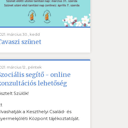
021. március 30., kedd
Tavaszi szünet
021. március 12., péntek
Szociális segítő - online
konzultációs lehetőség
isztelt Szülők!
tt
lvashatják a Keszthelyi Család- és
yermekjóléti Központ tájékoztatóját.