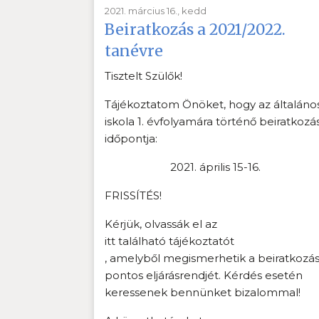
2021. március 16., kedd
Beiratkozás a 2021/2022.
tanévre
Tisztelt Szülők!
Tájékoztatom Önöket, hogy az általáno
iskola 1. évfolyamára történő beiratkozá
időpontja:
2021. április 15-16.
FRISSÍTÉS!
Kérjük, olvassák el az
itt található tájékoztatót
, amelyből megismerhetik a beiratkozá
pontos eljárásrendjét. Kérdés esetén
keressenek bennünket bizalommal!