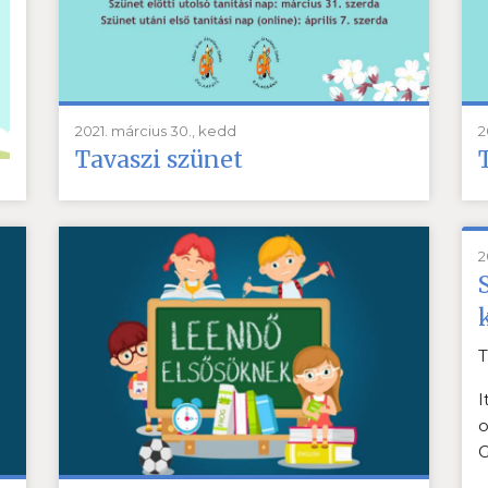
2021. március 30., kedd
2
Tavaszi szünet
2
T
I
o
G