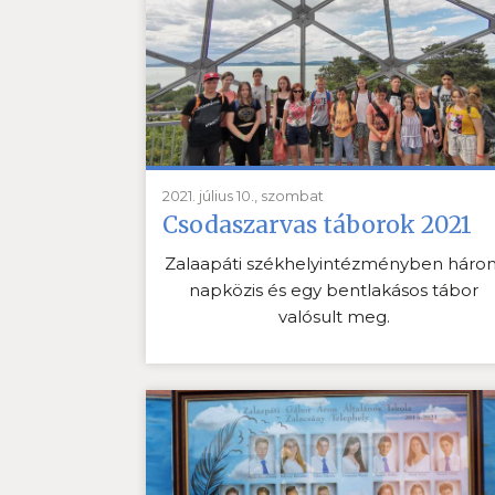
2021. július 10., szombat
Csodaszarvas táborok 2021
Zalaapáti székhelyintézményben háro
napközis és egy bentlakásos tábor
valósult meg.