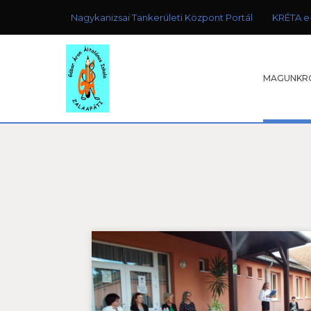
Nagykanizsai Tankerületi Központ Portál
KRÉTA e
MAGUNKR