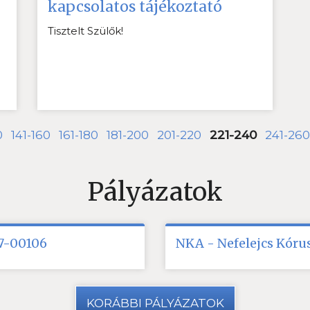
kapcsolatos tájékoztató
Tisztelt Szülők!
0
141-160
161-180
181-200
201-220
221-240
241-260
Pályázatok
17-00106
NKA - Nefelejcs Kórus
KORÁBBI PÁLYÁZATOK