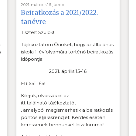
2021. március 16., kedd
Beiratkozás a 2021/2022.
tanévre
Tisztelt Szülők!
s
Tájékoztatom Önöket, hogy az általános
s
iskola 1. évfolyamára történő beiratkozás
időpontja:
2021. április 15-16.
FRISSÍTÉS!
Kérjük, olvassák el az
itt található tájékoztatót
s
, amelyből megismerhetik a beiratkozás
pontos eljárásrendjét. Kérdés esetén
keressenek bennünket bizalommal!