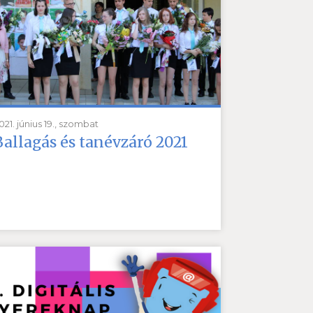
021. június 19., szombat
Ballagás és tanévzáró 2021