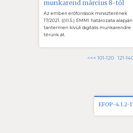
munkarend március 8-tól
Az emberi erőforrások miniszterének
17/2021. ((III.5.) EMMI határozata alapján
tantermen kívüli digitális munkarendre
térünk át.
<<<
101-120
121-14
EFOP-4.1.2-