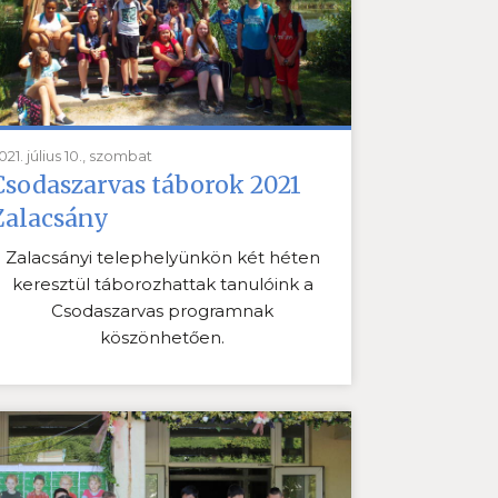
021. július 10., szombat
Csodaszarvas táborok 2021
Zalacsány
Zalacsányi telephelyünkön két héten
keresztül táborozhattak tanulóink a
Csodaszarvas programnak
köszönhetően.