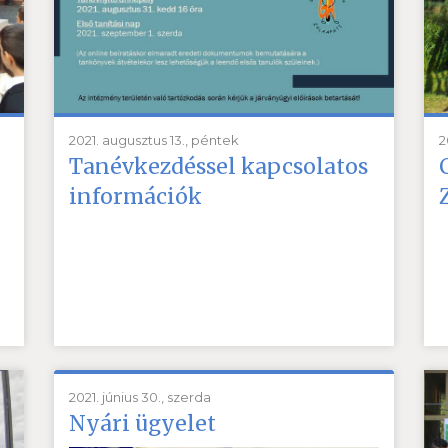
2021. augusztus 13., péntek
2
Tanévkezdéssel kapcsolatos
információk
2021. június 30., szerda
Nyári ügyelet