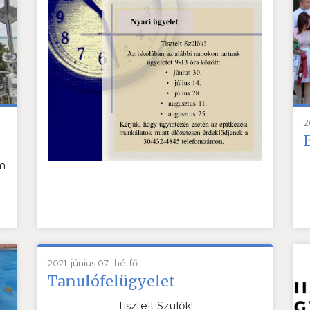
2
m
2021. június 07., hétfő
Tanulófelügyelet
Tisztelt Szülők!