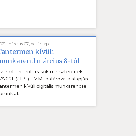
021. március 07., vasárnap
Tantermen kívüli
munkarend március 8-tól
z emberi erőforrások miniszterének
7/2021. ((III.5.) EMMI határozata alapján
antermen kívüli digitális munkarendre
érünk át.