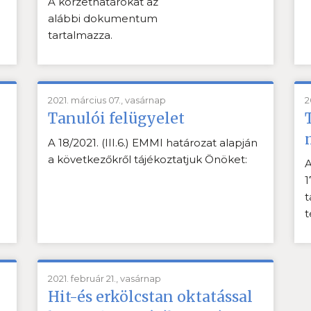
A körzethatárokat az
alábbi dokumentum
tartalmazza.
2021. március 07., vasárnap
2
Tanulói felügyelet
n
A 18/2021. (III.6.) EMMI határozat alapján
a következőkről tájékoztatjuk Önöket:
A
1
t
t
2021. február 21., vasárnap
Hit-és erkölcstan oktatással