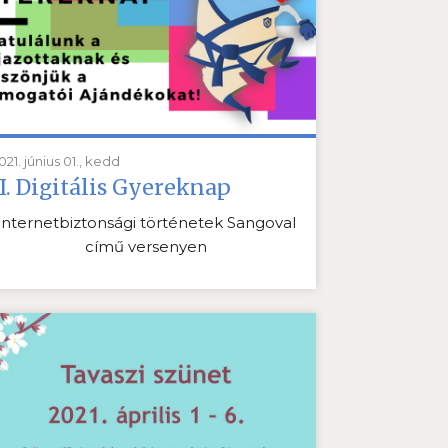
021. június 01., kedd
II. Digitális Gyereknap
Internetbiztonsági történetek Sangoval
című versenyen